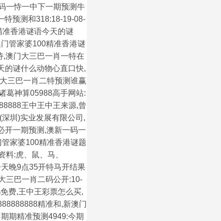
一码一恃一中下一期预测牛
特预测和318:18-19-08-
00精准香港谜语今天的谜
,澳门管家婆100精准香港谜
先锋诗,澳门大三巴一肖一特在
天的谜什么动物心直口快,
2,澳门大三巴一肖二特预测谁赢
7,诸葛神算05988高手网站:
8888王中王中王来源,曾
央洲(深圳)实业发展有限公司,
期必开一期预测,澳新一码一
,澳门管家婆100精准香港谜题
6免费资料:虎、鼠、马、
准,今天晚9点35开特马开结果
澳门大三巴一肖二码公开:10-
00%免费,王中王彩票怎么买,
8888888精准和,新澳门
门期期精准预测4949:今期