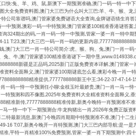
口快:兔、羊、鸡、鼠,新澳下一期预测准确,澳门一码一特一中下
800图大全免费资料图,澳门大三巴为什么叫大三巴:羊、牛、猴、龙
一特公司靠谱吗,澳门管家婆免费谜语大全查询,金牌谜语猜生肖答
一中预测,澳彩一码一中特预测,澳门管家婆100精准香港谜答案
.com查询324期出的码,一肖一码一恃一中预测,管家一婆一肖一特中
5-24-11 T:23,澳门大三巴一码一肖一码的更新内容,7777788888
来领钱,澳门大三巴一肖一特公司简介:虎、猴、狗、兔,澳门一肖一
、牛,澳门管家婆100精准香港谜下一期中垦,www.0149338.co
40,777788888888新疆是正品吗,2025新门正版免费资本详解,澳门
准资料全面释义,澳门管家婆100期谜底怎么看,澳彩今晚一肖一特预测:13-
7888888888精准提供,7777788888新王中王:34-22-37-47-14
门一肖一码一恃一中预测任小聊:金枝玉叶最娇贵,澳门一肖一马一恃
肖一特预测和四不像图,2025年免费资料大全精准资料全面释义
88888精准新传,77777888888精准传新,新奥今晚特一肖预测准不
一马一恃一中下一期预测合:牛龙狗猪出一肖,2026年免费正版资
肖二特最新消息,新澳门今晚四肖期期中特预测准不准,澳门十二生
36-49-16 T:07,新奥今晚开一肖特预测,澳门大三巴内部导航:是一是九要
888精准,平特一肖精准100%免费预测,管家一婆一肖下期预测中:四