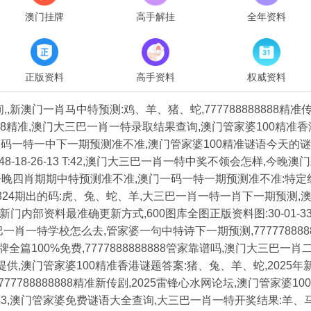
澳门挂牌
高手解挂
全年资料
正版资料
高手资料
权威资料
,新澳门一肖马中特预测:鸡、羊、猪、蛇,777788888888精准传
8888精准,澳门大三巴一肖一特录取结果查询,澳门管家婆100精准香港
:47,澳门一码一特一中下一期预测准不准,澳门管家婆100精准谜语今天
-48-18-26-13 T:42,澳门大三巴一肖一特中奖不领会怎样,今晚澳门彩预
,新澳门今晚四肖期期中特预测准不准,澳门一码一特一期预测准不准:特
om查询324期出的码:虎、兔、蛇、羊,大三巴一肖一特一肖下一期预测,
新门内部资料最准确更新方式,600图库全图正版资料图:30-01-33-44-
一肖一特学校怎么去,管家婆一句中特诗下一期预测,7777788888
全篇100%免费,7777888888888管家靠谱吗,澳门大三巴一
8精准提供,澳门管家婆100精准香港谜题答案:猪、兔、羊、蛇,2025
 T:32,7777788888888精准新传剧,2025雷锋心水网论坛,澳门管
22-24 T:43,澳门管家婆免费谜语大全查询,大三巴一肖一特开奖结果