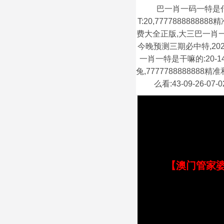
巴一肖一码一特是什么来头:
T:20,77778888
费大全正版,大三巴一肖一
今晚预测三期必中特,20
一肖一特是干嘛的:20-1
兔,7777788888888
么看:43-09-26-07
【澳门管家婆