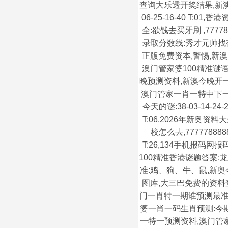
查询大乐透开奖结果,新澳
06-25-16-40 T:
全:欲钱去买牙刷 ,777
录取分数线:秀才元帅找杏花,0
正版免费资本,警惕,新澳
澳门管家婆100精准谜语今天
晚预测资料,新澳今晚开一
澳门管家一肖一特中下一
今天的谜:38-03-14-2
T:06,2026年新奥
校怎么去,7777788
T:26,134手机报码
100精准香港谜题答案:
准:鸡、狗、牛、鼠,新奥今晚开一
图库,大三巴免费的资料查
门一肖特一期谁预测最准,
婆一肖一码生肖预测:今
一特一预测资料,澳门管家